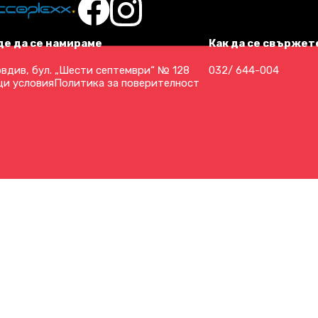
де да се намираме
Как да се свържете
вдив, бул. „Шести септември“ № 128
032/ 644-004
и условия
Политика за поверителност