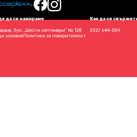
де да се намираме
Как да се свържете
вдив, бул. „Шести септември“ № 128
032/ 644-004
и условия
Политика за поверителност