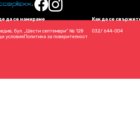
де да се намираме
Как да се свържете
вдив, бул. „Шести септември“ № 128
032/ 644-004
и условия
Политика за поверителност