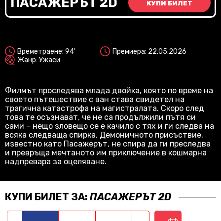
ПАСАЖЕРЪТ 2D
КУПИ БИЛЕТ
2D
Sub
Времетраене: 94'
Премиера: 22.05.2026
Жанр: Ужаси
Филмът проследява млада двойка, която по време на
своето пътешествие с ван става свидетел на
трагична катастрофа на магистралата. Скоро след
това те осъзнават, че не са продължили пътя си
сами – нещо зловещо се е качило с тях и ги следва на
всяка следваща спирка. Демоничното присъствие,
известно като Пасажерът, не спира да ги преследва
и превръща мечтаното им приключение в кошмарна
надпревара за оцеляване.
КУПИ БИЛЕТ ЗА:
ПАСАЖЕРЪТ 2D