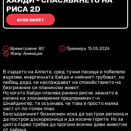
ХАЙДИ - СПАСЯВАНЕТО НА
РИСА 2D
КУПИ БИЛЕТ
2D
Озвучен
Времетраене: 80'
Премиера: 15.05.2026
Жанр: Анимация
В сърцето на Алпите, сред тучни пасища и побелели
върхове, енергичната Хайди и нейният грубоват, но
любящ дядо, се наслаждават на спокойствието на
безгрижния си планински живот.
Но когато Хайди спасява ранено рисче, хванато в
капана на злонамерения предприемач г-н
Шнайдингер, тя осъзнава, че това е просто малка
част от по-голям план.
Безсърдечният бизнесмен иска да застрои региона и
да построи дъскорезница и да изсече горите. Но за
целта първо трябва да прогони всички диви животни
от района.