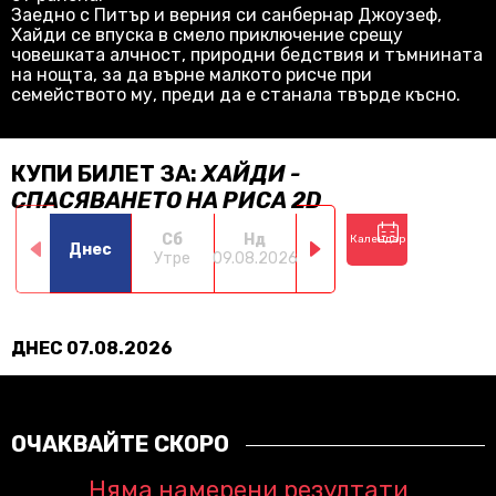
Заедно с Питър и верния си санбернар Джоузеф,
Хайди се впуска в смело приключение срещу
човешката алчност, природни бедствия и тъмнината
на нощта, за да върне малкото рисче при
семейството му, преди да е станала твърде късно.
КУПИ БИЛЕТ ЗА:
ХАЙДИ -
СПАСЯВАНЕТО НА РИСА 2D
Сб
Нд
Пн
Вт
Календар
Днес
Утре
09.08.2026
10.08.2026
11.08.2026
12.0
ДНЕС 07.08.2026
ОЧАКВАЙТЕ СКОРО
Няма намерени резултати