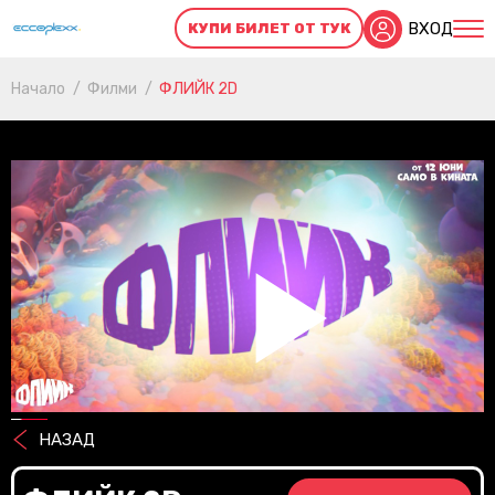
ВХОД
КУПИ БИЛЕТ ОТ ТУК
Начало
Филми
ФЛИЙК 2D
Pl
Vi
НАЗАД