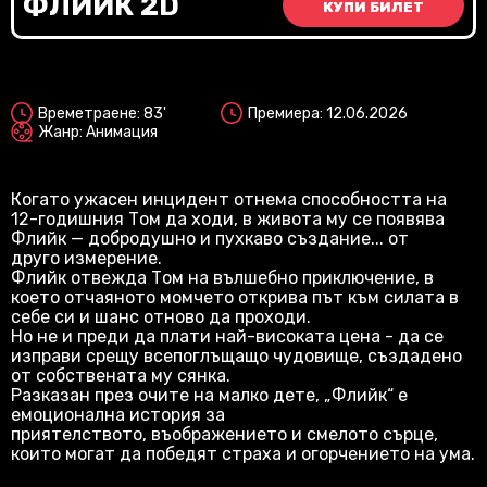
ФЛИЙК 2D
КУПИ БИЛЕТ
2D
Озвучен
Времетраене: 83'
Премиера: 12.06.2026
Жанр: Анимация
Когато ужасен инцидент отнема способността на
12-годишния Том да ходи, в живота му се появява
Флийк — добродушно и пухкаво създание... от
друго измерение.
Флийк отвежда Том на вълшебно приключение, в
което отчаяното момчето открива път към силата в
себе си и шанс отново да проходи.
Но не и преди да плати най-високата цена - да се
изправи срещу всепоглъщащо чудовище, създадено
от собствената му сянка.
Разказан през очите на малко дете, „Флийк“ е
емоционална история за
приятелството, въображението и смелото сърце,
които могат да победят страха и огорчението на ума.