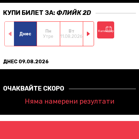
КУПИ БИЛЕТ ЗА:
ФЛИЙК 2D
Пн
Вт
Ср
Чт
Календар
Днес
Утре
11.08.2026
12.08.2026
13.08.2026
14.0
ДНЕС 09.08.2026
ОЧАКВАЙТЕ СКОРО
Няма намерени резултати