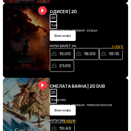
ОДИСЕЯ | 2D
2D
Sub
ВРЕМЕТРАЕНЕ:
173'
ЖАНР:
ЕКШЪН
Виж инфо
КУПИ БИЛЕТ ЗА:
15:00
18:00
18:15
21:00
СМЕЛАТА ВАЯНА | 2D DUB
2D
Озвучен
ВРЕМЕТРАЕНЕ:
117'
ЖАНР:
ПРИКЛЮЧЕНСКИ
Виж инфо
КУПИ БИЛЕТ ЗА:
10:40