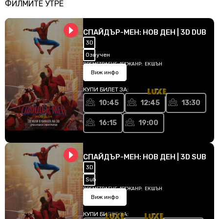
ФИЛМИТЕ УТРЕ
СПАЙДЪР-МЕН: НОВ ДЕН | 3D DUB
3D
Озвучен
ВРЕМЕТРАЕНЕ:
151'
ЖАНР:
ЕКШЪН
Виж инфо
КУПИ БИЛЕТ ЗА:
10:45
12:45
13:30
16:15
19:00
СПАЙДЪР-МЕН: НОВ ДЕН | 3D SUB
3D
Sub
ВРЕМЕТРАЕНЕ:
151'
ЖАНР:
ЕКШЪН
Виж инфо
КУПИ БИЛЕТ ЗА: