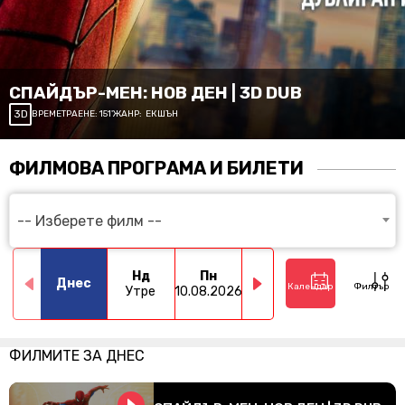
СПАЙДЪР-МЕН: НОВ ДЕН | 3D DUB
3D
ВРЕМЕТРАЕНЕ:
151'
ЖАНР:
ЕКШЪН
ФИЛМОВА ПРОГРАМА И БИЛЕТИ
-- Изберете филм --
Нд
Пн
Вт
Ср
Днес
Календар
Филтър
Утре
10.08.2026
11.08.2026
12.08.2026
13.0
ФИЛМИТЕ ЗА
ДНЕС