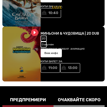
КУПИ БИЛЕТ ЗА:
10:40
МИНЬОНИ & ЧУДОВИЩА | 2D DUB
2D
Озвучен
ВРЕМЕТРАЕНЕ:
90'
ЖАНР:
АНИМАЦИЯ
Виж инфо
КУПИ БИЛЕТ ЗА:
11:00
13:00
ПРЕДПРЕМИЕРИ
ОЧАКВАЙТЕ СКОРО