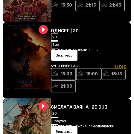
15:30
21:15
21:45
ОДИСЕЯ | 2D
2D
Sub
ВРЕМЕТРАЕНЕ:
173'
ЖАНР:
ЕКШЪН
Виж инфо
КУПИ БИЛЕТ ЗА:
15:00
18:00
18:15
21:00
СМЕЛАТА ВАЯНА | 2D DUB
2D
Озвучен
ВРЕМЕТРАЕНЕ:
117'
ЖАНР:
ПРИКЛЮЧЕНСКИ
Виж инфо