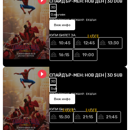
СПАЙДЪР-МЕН: НОВ ДЕН | 3D DUB
3D
Озвучен
ВРЕМЕТРАЕНЕ:
151'
ЖАНР:
ЕКШЪН
Виж инфо
КУПИ БИЛЕТ ЗА:
10:45
12:45
13:30
16:15
19:00
СПАЙДЪР-МЕН: НОВ ДЕН | 3D SUB
3D
Sub
ВРЕМЕТРАЕНЕ:
151'
ЖАНР:
ЕКШЪН
Виж инфо
КУПИ БИЛЕТ ЗА:
15:30
21:15
21:45